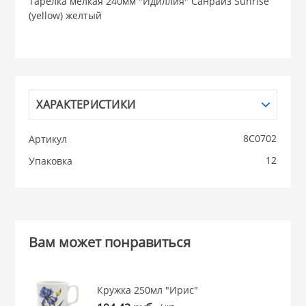
Тарелка мелкая 240мм "Идиллия" Санрайз Sunrise
(yellow) желтый
НИКИС (Белару
КВАРЦ
 из ПЛАСТМАССЫ
ХАРАКТЕРИСТИКИ
КАТУНЬ
8С0702
Артикул
из СТЕКЛА
ЛЕСНИКОВО
12
Упаковка
 для ДОМА
 для КУХНИ
Вам может понравиться
 литье и посуда из
Кружка 250мл "Ирис"
/ шт.