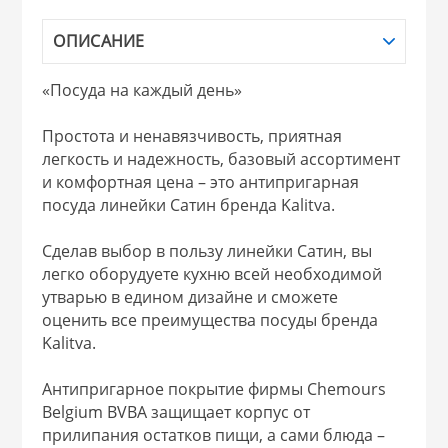
НИКИС (Белару
ОПИСАНИЕ
«Посуда на каждый день»
КВАРЦ
Простота и ненавязчивость, приятная
 из ПЛАСТМАССЫ
легкость и надежность, базовый ассортимент
КАТУНЬ
и комфортная цена – это антипригарная
посуда линейки Сатин бренда Kalitva.
из СТЕКЛА
ЛЕСНИКОВО
Сделав выбор в пользу линейки Сатин, вы
 для ДОМА
легко оборудуете кухню всей необходимой
утварью в едином дизайне и сможете
оценить все преимущества посуды бренда
 для КУХНИ
Kalitva.
Антипригарное покрытие фирмы Chemours
 литье и посуда из
Belgium BVBA защищает корпус от
прилипания остатков пищи, а сами блюда –