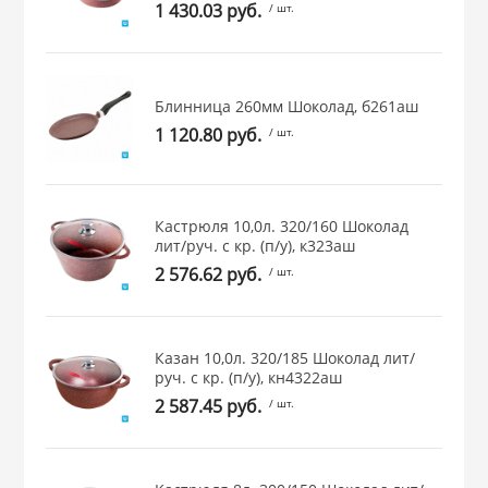
1 430.03 руб.
/ шт.
 и закаточные
ЛЯ
РОВАНИЯ
Блинница 260мм Шоколад, б261аш
1 120.80 руб.
/ шт.
Кастрюля 10,0л. 320/160 Шоколад
лит/руч. с кр. (п/у), к323аш
2 576.62 руб.
/ шт.
Казан 10,0л. 320/185 Шоколад лит/
руч. с кр. (п/у), кн4322аш
2 587.45 руб.
/ шт.