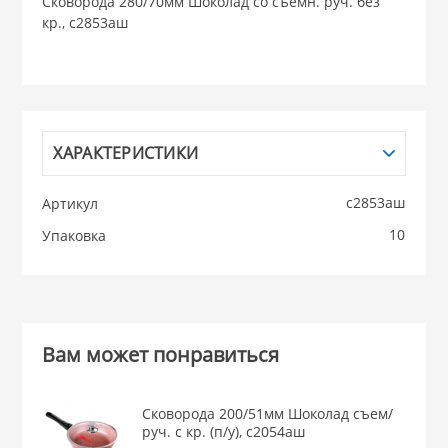
Сковорода 280/70мм Шоколад со съемн. руч. без
кр., с2853аш
НИКИС (Белару
КВАРЦ
 из ПЛАСТМАССЫ
ХАРАКТЕРИСТИКИ
КАТУНЬ
с2853аш
Артикул
из СТЕКЛА
ЛЕСНИКОВО
10
Упаковка
 для ДОМА
 для КУХНИ
Вам может понравиться
 литье и посуда из
Сковорода 200/51мм Шоколад съем/
руч. с кр. (п/у), с2054аш