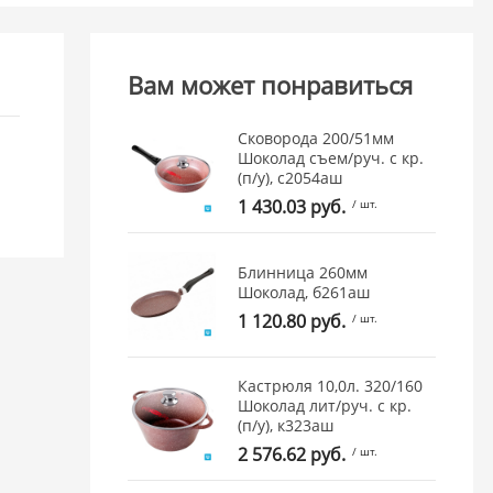
Вам может понравиться
Сковорода 200/51мм
Шоколад съем/руч. с кр.
(п/у), с2054аш
1 430.03 руб.
/ шт.
Блинница 260мм
Шоколад, б261аш
1 120.80 руб.
/ шт.
Кастрюля 10,0л. 320/160
Шоколад лит/руч. с кр.
(п/у), к323аш
2 576.62 руб.
/ шт.