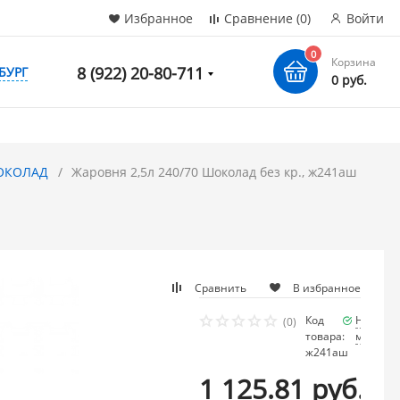
Избранное
Сравнение
(0)
Войти
0
Корзина
8 (922) 20-80-711
БУРГ
0 руб.
ОКОЛАД
Жаровня 2,5л 240/70 Шоколад без кр., ж241аш
Сравнить
В избранное
Код
Наличие
(0)
товара:
мало
ж241аш
1 125.81 руб.
/ шт