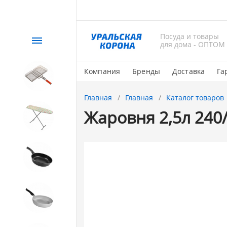
Посуда и товары
Каталог
для дома - ОПТОМ
Компания
Бренды
Доставка
Га
СЕЗОННЫЙ товар
Главная
Главная
Каталог товаров
Жаровня 2,5л 240
1. Завод Исток
2. Посуда с АНТИПРИГАРНЫМ
покрытием
3. Посуда и хозтовары из
АЛЮМИНИЯ