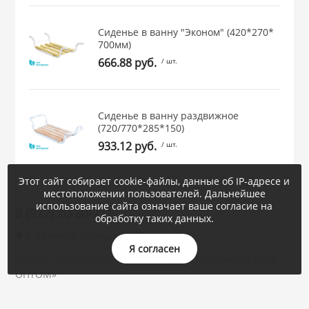
Сиденье в ванну "Эконом" (420*270*
700мм)
666.88 руб.
/ шт.
Сиденье в ванну раздвижное
(720/770*285*150)
933.12 руб.
/ шт.
Этот сайт собирает cookie-файлы, данные об IP-адресе и
местоположении пользователей. Дальнейшее
использование сайта означает ваше согласие на
8 (922) 20-80-711
обработку таких данных.
г. Каменск-Уральский, Суворова, 47
Я согласен
2020 © «Уральская Корона : посуда и товары для дома -
ОПТОМ»
Быстро с 1С-Битрикс