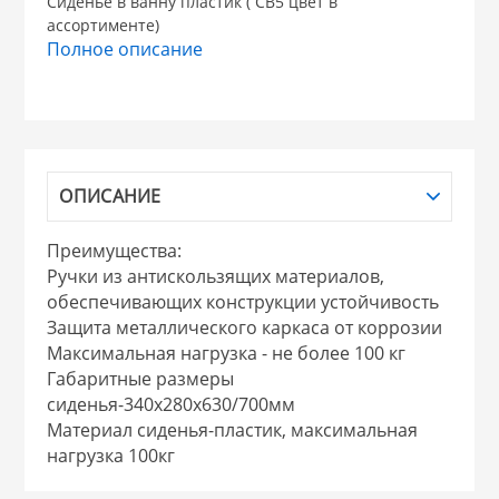
Сиденье в ванну пластик ( СВ5 цвет в
ассортименте)
НИКИС (Белару
Полное описание
КВАРЦ
 из ПЛАСТМАССЫ
КАТУНЬ
ОПИСАНИЕ
из СТЕКЛА
ЛЕСНИКОВО
Преимущества:
Ручки из антискользящих материалов,
 для ДОМА
обеспечивающих конструкции устойчивость
Защита металлического каркаса от коррозии
Максимальная нагрузка - не более 100 кг
 для КУХНИ
Габаритные размеры
сиденья-340х280х630/700мм
Материал сиденья-пластик, максимальная
 литье и посуда из
нагрузка 100кг