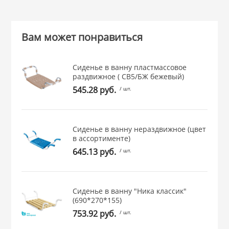
 и закаточные
ЛЯ
РОВАНИЯ
Вам может понравиться
Сиденье в ванну пластмассовое
раздвижное ( СВ5/БЖ бежевый)
545.28 руб.
/ шт.
Сиденье в ванну нераздвижное (цвет
в ассортименте)
645.13 руб.
/ шт.
Сиденье в ванну "Ника классик"
(690*270*155)
753.92 руб.
/ шт.