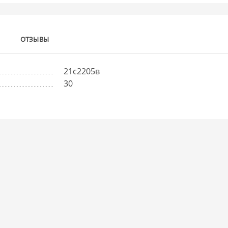
ОТЗЫВЫ
21с2205в
30