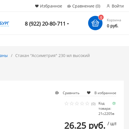
Избранное
Сравнение
(0)
Войти
0
Корзина
8 (922) 20-80-711
БУРГ
0 руб.
каны
Стакан "Ассиметрия" 230 мл высокий
Сравнить
В избранное
Код
Наличи
(0)
товара:
много
21с2205в
26.25 руб.
/ шт.