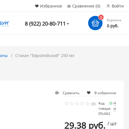
Избранное
Сравнение
(0)
Войти
0
Корзина
8 (922) 20-80-711
БУРГ
0 руб.
каны
Стакан "Европейский" 250 мл
Сравнить
В избранное
Код
Наличие
(0)
товара:
много
05с662
29.38 руб.
/ шт.