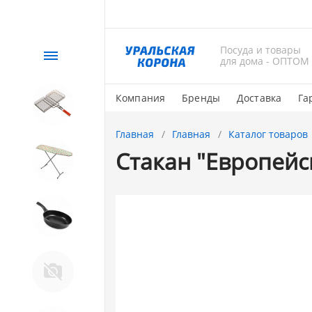
Посуда и товары
Каталог
для дома - ОПТОМ
Компания
Бренды
Доставка
Га
СЕЗОННЫЙ товар
Главная
Главная
Каталог товаров
Стакан "Европейс
1. Завод Исток
2. Посуда с АНТИПРИГАРНЫМ
покрытием
Магнитогорская эмаль