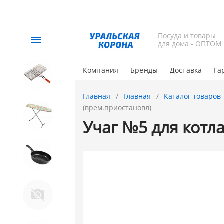
Посуда и товары
Каталог
для дома - ОПТОМ
Компания
Бренды
Доставка
Га
СЕЗОННЫЙ товар
Главная
Главная
Каталог товаров
(врем.приостановл)
1. Завод Исток
Учаг №5 для котла
2. Посуда с АНТИПРИГАРНЫМ
покрытием
Магнитогорская эмаль