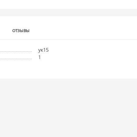
ОТЗЫВЫ
ук15
1