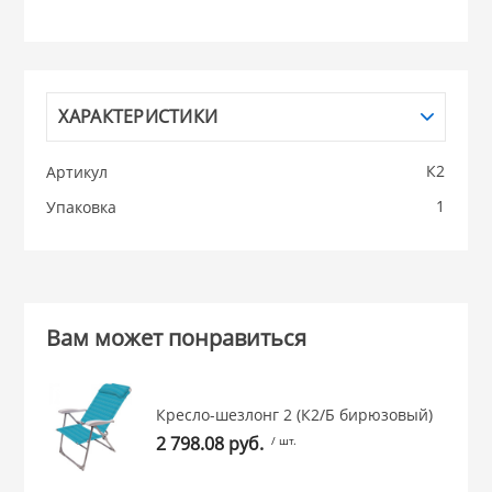
НИКИС (Белару
КВАРЦ
ХАРАКТЕРИСТИКИ
 из ПЛАСТМАССЫ
К2
Артикул
КАТУНЬ
1
Упаковка
из СТЕКЛА
ЛЕСНИКОВО
 для ДОМА
Вам может понравиться
 для КУХНИ
Кресло-шезлонг 2 (К2/Б бирюзовый)
 литье и посуда из
2 798.08 руб.
/ шт.