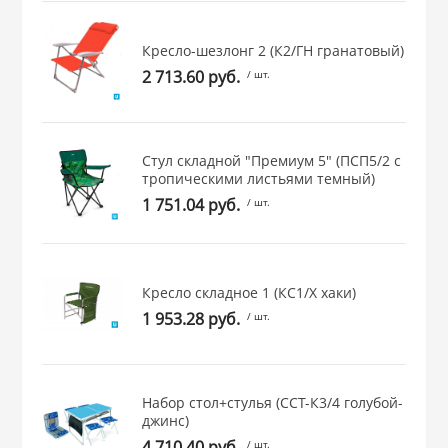
 и закаточные
ЛЯ
Кресло-шезлонг 2 (К2/ГН гранатовый)
РОВАНИЯ
2 713.60 руб.
/ шт.
Стул складной "Премиум 5" (ПСП5/2 с
тропическими листьями темный)
1 751.04 руб.
/ шт.
Кресло складное 1 (КС1/Х хаки)
1 953.28 руб.
/ шт.
Набор стол+стулья (ССТ-К3/4 голубой-
джинс)
4 710.40 руб.
/ шт.