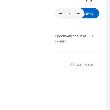
В корзину
Кресло-шезлонг (К3/СН
синий)
Поделиться