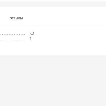
ОТЗЫВЫ
К3
1