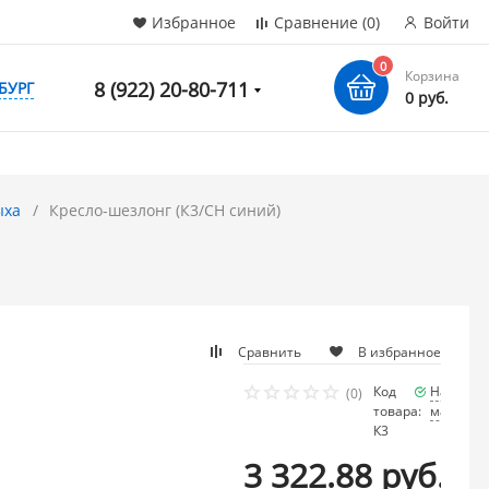
Избранное
Сравнение
(0)
Войти
0
Корзина
8 (922) 20-80-711
БУРГ
0 руб.
ыха
Кресло-шезлонг (К3/СН синий)
Сравнить
В избранное
Код
Наличие
(0)
товара:
мало
К3
3 322.88 руб.
/ шт