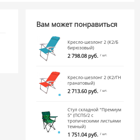
Вам может понравиться
Кресло-шезлонг 2 (К2/Б
бирюзовый)
2 798.08 руб.
/ шт.
Кресло-шезлонг 2 (К2/ГН
гранатовый)
2 713.60 руб.
/ шт.
Стул складной "Премиум
5" (ПСП5/2 с
тропическими листьями
темный)
1 751.04 руб.
/ шт.