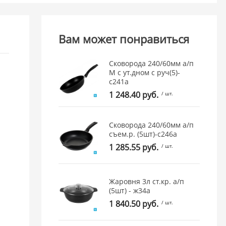
Вам может понравиться
Сковорода 240/60мм а/п
М с ут.дном с руч(5)-
с241а
1 248.40 руб.
/ шт.
Сковорода 240/60мм а/п
съем.р. (5шт)-с246а
1 285.55 руб.
/ шт.
Жаровня 3л ст.кр. а/п
(5шт) - ж34а
1 840.50 руб.
/ шт.