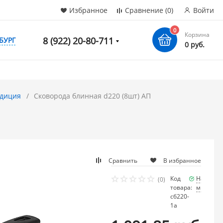
Избранное
Сравнение
(0)
Войти
0
Корзина
8 (922) 20-80-711
БУРГ
0 руб.
адиция
Сковорода блинная d220 (8шт) АП
Сравнить
В избранное
Код
Наличие
(0)
товара:
много
сб220-
1а
/ шт