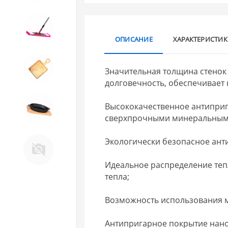
10. Товары для ДОМА
ОПИСАНИЕ
ХАРАКТЕРИСТИ
11. Товары для КУХНИ
Значительная толщина стенок 
долговечность, обеспечивает
12. ПЕЧНОЕ литье и посуда из
Высококачественное антиприг
ЧУГУНА
сверхпрочными минеральным
13. Крышки и закаточные
Экологически безопасное ант
машинки ДЛЯ
КОНСЕРВИРОВАНИЯ
Идеальное распределение теп
тепла;
Возможность использования 
Антипригарное покрытие нано