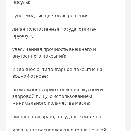
посуды;
 и закаточные
ЛЯ
супермодные цветовые решения;
РОВАНИЯ
литая толстостенная посуда, отлитая
вручную;
увеличенная прочность внешнего и
внутреннего покрытий;
2-слойное антипригарное покрытие на
водной основе;
возможность приготовления вкусной и
здоровой пищи с использованием
минимального количества масла;
пищанепригорает, посудалегкомоется;
идеальное распределение тепла по всей