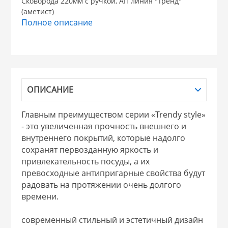
Сковорода 220мм с ручкой, АП линия "Тренд"
(аметист)
НИКИС (Белару
Полное описание
КВАРЦ
 из ПЛАСТМАССЫ
КАТУНЬ
ОПИСАНИЕ
из СТЕКЛА
ЛЕСНИКОВО
Главным преимуществом серии «Trendy style»
- это увеличенная прочность внешнего и
 для ДОМА
внутреннего покрытий, которые надолго
сохранят первозданную яркость и
привлекательность посуды, а их
 для КУХНИ
превосходные антипригарные свойства будут
радовать на протяжении очень долгого
времени.
 литье и посуда из
современный стильный и эстетичный дизайн