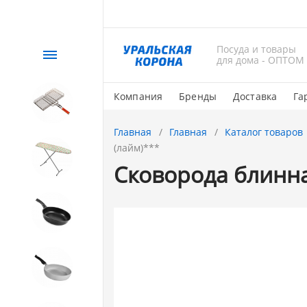
Посуда и товары
Каталог
для дома - ОПТОМ
Компания
Бренды
Доставка
Га
СЕЗОННЫЙ товар
Главная
Главная
Каталог товаров
(лайм)***
1. Завод Исток
Сковорода блинна
2. Посуда с АНТИПРИГАРНЫМ
покрытием
3. Посуда и хозтовары из
АЛЮМИНИЯ