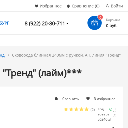
Избранное
Сравнение
(0)
Войти
0
Корзина
8 (922) 20-80-711
БУРГ
0 руб.
нд
Сковорода блинная 240мм с ручкой, АП, линия "Тренд"
 "Тренд" (лайм)***
Сравнить
В избранное
Код
Наличие
(2)
товара:
много
сб240tsl