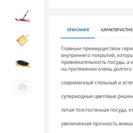
10. Товары для ДОМА
ОПИСАНИЕ
ХАРАКТЕРИСТИ
11. Товары для КУХНИ
Главным преимуществом серии 
внутреннего покрытий, которы
12. ПЕЧНОЕ литье и посуда из
привлекательность посуды, а 
ЧУГУНА
на протяжении очень долгого
13. Крышки и закаточные
современный стильный и эсте
машинки ДЛЯ
КОНСЕРВИРОВАНИЯ
супермодные цветовые решен
литая толстостенная посуда, о
увеличенная прочность внешн