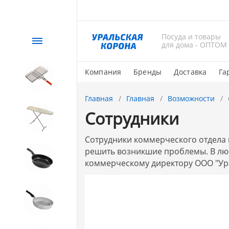
Посуда и товары
Каталог
для дома - ОПТОМ
Компания
Бренды
Доставка
Га
СЕЗОННЫЙ товар
Главная
Главная
Возможности
Сотрудники
1. Завод Исток
Сотрудники коммерческого отдела 
решить возникшие проблемы. В люб
2. Посуда с АНТИПРИГАРНЫМ
коммерческому директору ООО "Ур
покрытием
3. Посуда и хозтовары из
АЛЮМИНИЯ