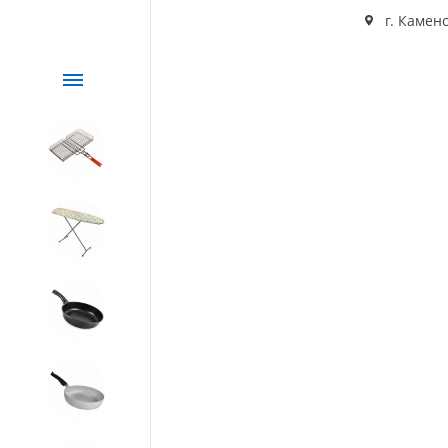
г. Каменс
Каталог
СЕЗОННЫЙ товар
1. Завод Исток
2. Посуда с АНТИПРИГАРНЫМ
покрытием
3. Посуда и хозтовары из
АЛЮМИНИЯ