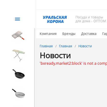
Посуда и товары
Каталог
для дома - ОПТОМ
Компания
Бренды
Доставка
Га
СЕЗОННЫЙ товар
Главная
Главная
Новости
Новости
1. Завод Исток
'bxready.market2:block' is not a co
2. Посуда с АНТИПРИГАРНЫМ
покрытием
3. Посуда и хозтовары из
АЛЮМИНИЯ