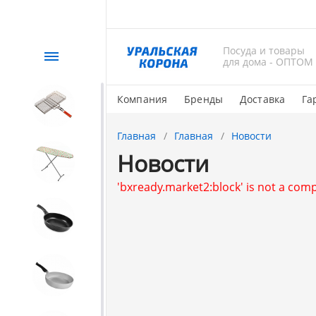
Посуда и товары
Каталог
для дома - ОПТОМ
Компания
Бренды
Доставка
Га
СЕЗОННЫЙ товар
Главная
Главная
Новости
Новости
1. Завод Исток
'bxready.market2:block' is not a co
2. Посуда с АНТИПРИГАРНЫМ
покрытием
3. Посуда и хозтовары из
АЛЮМИНИЯ