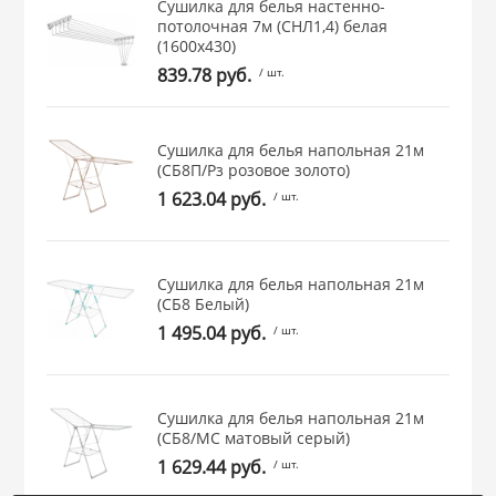
Сушилка для белья настенно-
 и закаточные
потолочная 7м (СНЛ1,4) белая
(1600х430)
ЛЯ
РОВАНИЯ
839.78 руб.
/ шт.
Сушилка для белья напольная 21м
(СБ8П/Рз розовое золото)
1 623.04 руб.
/ шт.
Сушилка для белья напольная 21м
(СБ8 Белый)
1 495.04 руб.
/ шт.
Сушилка для белья напольная 21м
(СБ8/МС матовый серый)
1 629.44 руб.
/ шт.