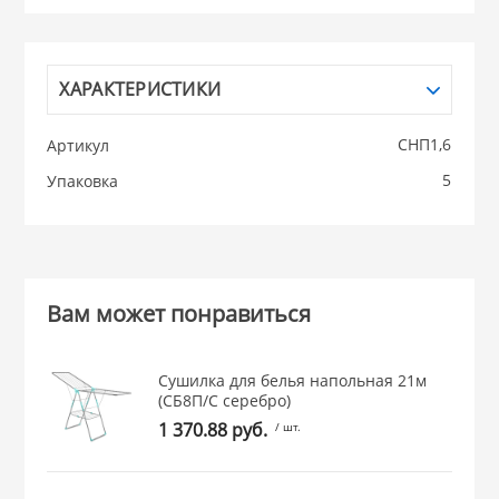
НИКИС (Белару
ХАРАКТЕРИСТИКИ
КВАРЦ
СНП1,6
Артикул
 из ПЛАСТМАССЫ
КАТУНЬ
5
Упаковка
из СТЕКЛА
ЛЕСНИКОВО
 для ДОМА
Вам может понравиться
 для КУХНИ
Сушилка для белья напольная 21м
(СБ8П/С серебро)
1 370.88 руб.
/ шт.
 литье и посуда из