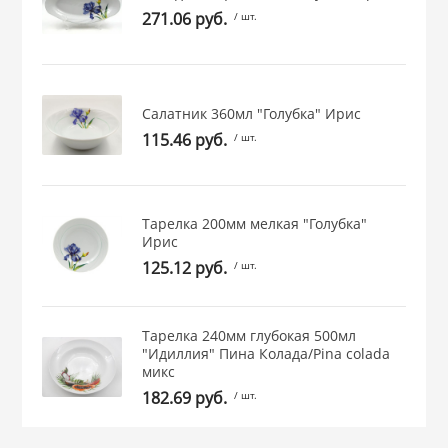
271.06 руб.
/ шт.
 и закаточные
ЛЯ
РОВАНИЯ
Салатник 360мл "Голубка" Ирис
115.46 руб.
/ шт.
Тарелка 200мм мелкая "Голубка"
Ирис
125.12 руб.
/ шт.
Тарелка 240мм глубокая 500мл
"Идиллия" Пина Колада/Pina colada
микс
182.69 руб.
/ шт.