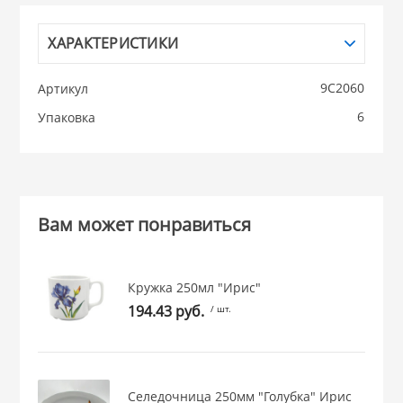
НИКИС (Белару
ХАРАКТЕРИСТИКИ
9С2060
Артикул
КВАРЦ
6
Упаковка
 из ПЛАСТМАССЫ
КАТУНЬ
из СТЕКЛА
ЛЕСНИКОВО
Вам может понравиться
 для ДОМА
Кружка 250мл "Ирис"
 для КУХНИ
194.43 руб.
/ шт.
 литье и посуда из
Селедочница 250мм "Голубка" Ирис