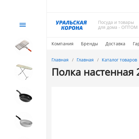
Посуда и товары
Каталог
для дома - ОПТОМ
Компания
Бренды
Доставка
Га
СЕЗОННЫЙ товар
Главная
Главная
Каталог товаров
Полка настенная 
1. Завод Исток
2. Посуда с АНТИПРИГАРНЫМ
покрытием
3. Посуда и хозтовары из
АЛЮМИНИЯ