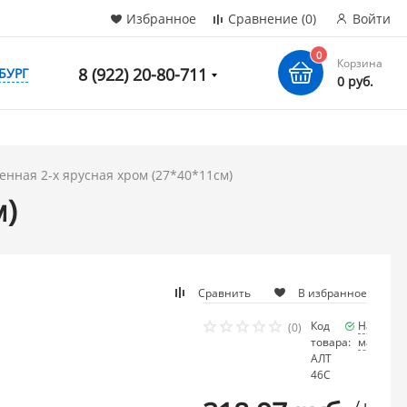
Избранное
Сравнение
(0)
Войти
0
Корзина
8 (922) 20-80-711
БУРГ
0 руб.
енная 2-х ярусная хром (27*40*11см)
м)
Сравнить
В избранное
Код
Наличие
(0)
товара:
мало
АЛТ
46С
/ шт.