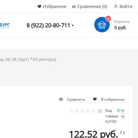
Избранное
Сравнение
(0)
Войти
0
Корзина
8 (922) 20-80-711
БУРГ
0 руб.
р.36-38 (3шт) *33 (Ангора)
Сравнить
В избранное
Код
Наличие
(0)
товара:
мало
А2100
122.52 руб.
/ шт.