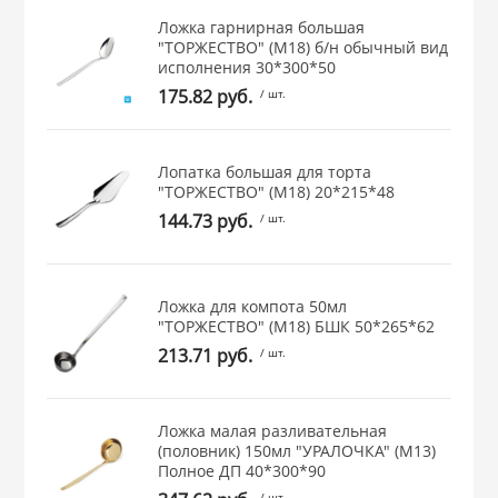
 и закаточные
Ложка гарнирная большая
ЛЯ
"ТОРЖЕСТВО" (М18) б/н обычный вид
исполнения 30*300*50
РОВАНИЯ
175.82 руб.
/ шт.
Лопатка большая для торта
"ТОРЖЕСТВО" (М18) 20*215*48
144.73 руб.
/ шт.
Ложка для компота 50мл
"ТОРЖЕСТВО" (М18) БШК 50*265*62
213.71 руб.
/ шт.
Ложка малая разливательная
(половник) 150мл "УРАЛОЧКА" (М13)
Полное ДП 40*300*90
/ шт.