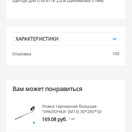
Щипцы для спагетти 22см (ш46мм/выс51мм)
НИКИС (Белару
КВАРЦ
ХАРАКТЕРИСТИКИ
 из ПЛАСТМАССЫ
КАТУНЬ
100
Упаковка
из СТЕКЛА
ЛЕСНИКОВО
 для ДОМА
Вам может понравиться
 для КУХНИ
Ложка гарнирная большая
"УРАЛОЧКА" (М13) 30*285*50
 литье и посуда из
169.08 руб.
/ шт.