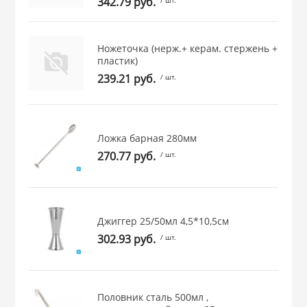
342.79 руб.
 и закаточные
ЛЯ
РОВАНИЯ
Ножеточка (нерж.+ керам. стержень +
пластик)
239.21 руб.
/ шт.
Ложка барная 280мм
270.77 руб.
/ шт.
Джиггер 25/50мл 4,5*10,5см
302.93 руб.
/ шт.
Половник сталь 500мл ,