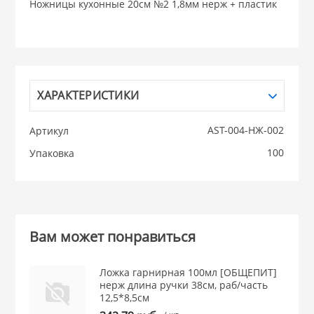
Ножницы кухонные 20см №2 1,8мм нерж + пластик
НИКИС (Белару
КВАРЦ
ХАРАКТЕРИСТИКИ
 из ПЛАСТМАССЫ
КАТУНЬ
AST-004-НЖ-002
Артикул
из СТЕКЛА
100
Упаковка
ЛЕСНИКОВО
 для ДОМА
 для КУХНИ
Вам может понравиться
 литье и посуда из
Ложка гарнирная 100мл [ОБЩЕПИТ]
нерж длина ручки 38см, раб/часть
12,5*8,5см
/ шт.