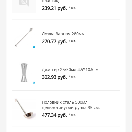
пластик)
 и закаточные
239.21 руб.
/ шт.
ЛЯ
РОВАНИЯ
Ложка барная 280мм
270.77 руб.
/ шт.
Джиггер 25/50мл 4,5*10,5см
302.93 руб.
/ шт.
Половник сталь 500мл ,
цельнотянутый ручка 35 см,
477.34 руб.
/ шт.