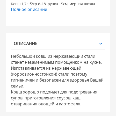
Ковш 1,7л б/кр d-18, ручка 15см, мерная шкала
Полное описание
НИКИС (Белару
КВАРЦ
 из ПЛАСТМАССЫ
КАТУНЬ
ОПИСАНИЕ
из СТЕКЛА
Небольшой ковш из нержавеющий стали
ЛЕСНИКОВО
станет незаменимым помощником на кухне.
Изготавливается из нержавеющей
 для ДОМА
(коррозионностойкой) стали поэтому
гигиеничен и безопасен для здоровья Вашей
 для КУХНИ
семьи.
Ковш хорошо подойдет для подогревания
супов, приготовления соусов, каш,
 литье и посуда из
отваривания овощей и картофеля.