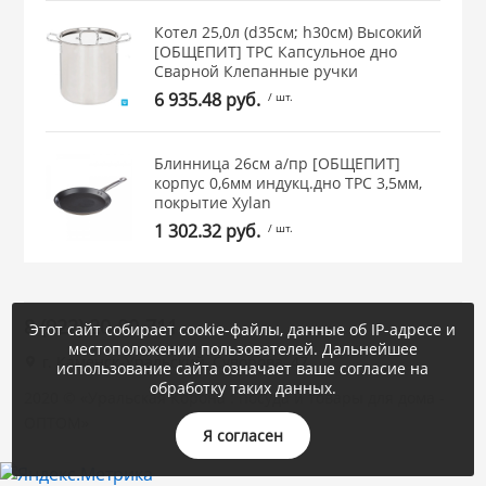
Котел 25,0л (d35см; h30см) Высокий
[ОБЩЕПИТ] ТРС Капсульное дно
Сварной Клепанные ручки
6 935.48 руб.
/ шт.
Блинница 26см а/пр [ОБЩЕПИТ]
корпус 0,6мм индукц.дно ТРС 3,5мм,
покрытие Xylan
1 302.32 руб.
/ шт.
8 (922) 20-80-711
Этот сайт собирает cookie-файлы, данные об IP-адресе и
местоположении пользователей. Дальнейшее
г. Каменск-Уральский, Суворова, 47
использование сайта означает ваше согласие на
обработку таких данных.
2020 © «Уральская Корона : посуда и товары для дома -
ОПТОМ»
Я согласен