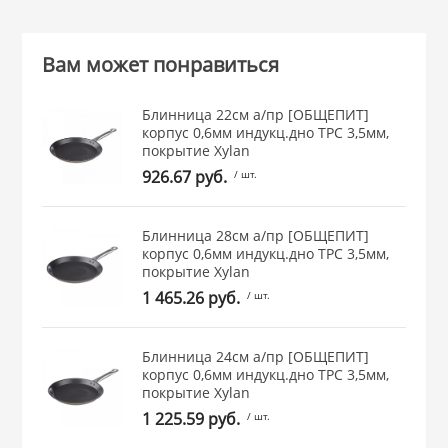
 и закаточные
ЛЯ
Вам может понравиться
РОВАНИЯ
Блинница 22см а/пр [ОБЩЕПИТ]
корпус 0,6мм индукц.дно ТРС 3,5мм,
покрытие Xylan
926.67 руб.
/ шт.
Блинница 28см а/пр [ОБЩЕПИТ]
корпус 0,6мм индукц.дно ТРС 3,5мм,
покрытие Xylan
1 465.26 руб.
/ шт.
Блинница 24см а/пр [ОБЩЕПИТ]
корпус 0,6мм индукц.дно ТРС 3,5мм,
покрытие Xylan
1 225.59 руб.
/ шт.