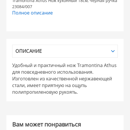
Tramontina Athus Нож кухонный 18см, черная ручка
23084/007
НИКИС (Белару
Полное описание
КВАРЦ
 из ПЛАСТМАССЫ
КАТУНЬ
ОПИСАНИЕ
из СТЕКЛА
ЛЕСНИКОВО
Удобный и практичный нож Tramontina Athus
для повседневного использования.
 для ДОМА
Изготовлен из качественной нержавеющей
стали, имеет приятную на ощупь
полипропиленовую рукоять.
 для КУХНИ
 литье и посуда из
Вам может понравиться