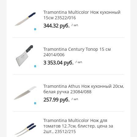
 и закаточные
Tramontina Multicolor Нож кухонный
ЛЯ
15см 23522/016
РОВАНИЯ
344.32 руб.
/ шт.
Tramontina Century Топор 15 см
24014/006
3 353.04 руб.
/ шт.
Tramontina Athus Нож кухонный 20см,
белая ручка 23084/088
257.99 руб.
/ шт.
Tramontina Multicolor Нож для
томатов 12.7см, блистер, цена за
2шт., 23512/215