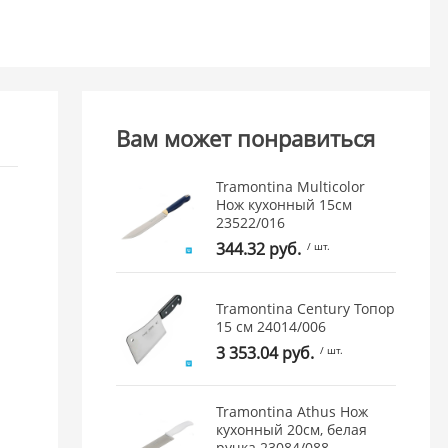
Вам может понравиться
Tramontina Multicolor
Нож кухонный 15см
23522/016
344.32 руб.
/ шт.
Tramontina Century Топор
15 см 24014/006
3 353.04 руб.
/ шт.
Tramontina Athus Нож
кухонный 20см, белая
ручка 23084/088