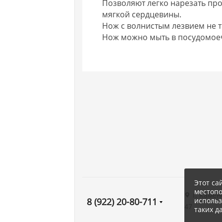
Позволяют легко нарезать про
мягкой сердцевины.
Нож с волнистым лезвием не т
Нож можно мыть в посудомое
Этот са
местоп
г. Камен
использ
8 (922) 20-80-711
47
таких д