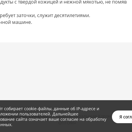
дукты с твердой кожицей и нежной мякотью, не помяв
ребует заточки, служит десятилетиями.
чной машине.
йт собирает cookie-файлы, данные об IP-адресе и
оложении пользователей. Дальнейшее
ск-Уральский, Суворова,
2020 © «Уральская Корона : посуда 
Я сог
ование сайта означает ваше согласие на обработку
ОПТОМ»
анных.