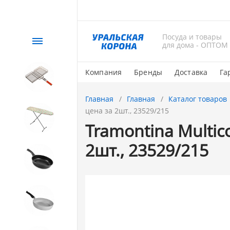
Посуда и товары
Каталог
для дома - ОПТОМ
Компания
Бренды
Доставка
Га
СЕЗОННЫЙ товар
Главная
Главная
Каталог товаров
цена за 2шт., 23529/215
1. Завод Исток
Tramontina Multic
2шт., 23529/215
2. Посуда с АНТИПРИГАРНЫМ
покрытием
3. Посуда и хозтовары из
АЛЮМИНИЯ