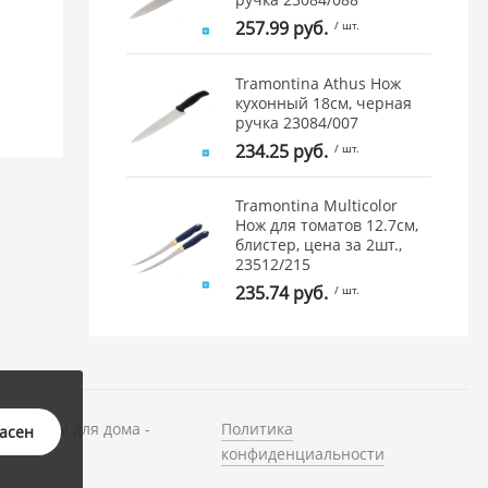
257.99 руб.
/ шт.
Tramontina Athus Нож
кухонный 18см, черная
ручка 23084/007
234.25 руб.
/ шт.
Tramontina Multicolor
Нож для томатов 12.7см,
блистер, цена за 2шт.,
23512/215
235.74 руб.
/ шт.
и товары для дома -
Политика
ласен
конфиденциальности