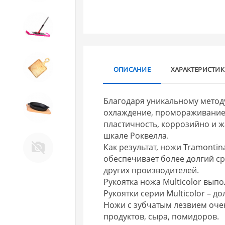
10. Товары для ДОМА
11. Товары для КУХНИ
ОПИСАНИЕ
ХАРАКТЕРИСТИ
Благодаря уникальному методу
12. ПЕЧНОЕ литье и посуда из
охлаждение, промораживание,
ЧУГУНА
пластичность, коррозийно и ж
шкале Роквелла.
13. Крышки и закаточные
Как результат, ножи Tramontin
машинки ДЛЯ
обеспечивает более долгий с
КОНСЕРВИРОВАНИЯ
других производителей.
Рукоятка ножа Multicolor вып
Рукоятки серии Multicolor – 
Ножи с зубчатым лезвием оче
продуктов, сыра, помидоров.