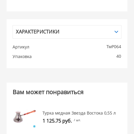
НИКИС (Белару
КВАРЦ
ХАРАКТЕРИСТИКИ
 из ПЛАСТМАССЫ
ТмР064
Артикул
КАТУНЬ
40
Упаковка
из СТЕКЛА
ЛЕСНИКОВО
 для ДОМА
Вам может понравиться
 для КУХНИ
Турка медная Звезда Востока 0,55 л
 литье и посуда из
1 125.75 руб.
/ шт.