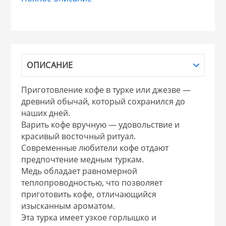
НИКИС (Белару
КВАРЦ
ОПИСАНИЕ
 из ПЛАСТМАССЫ
КАТУНЬ
Приготовление кофе в турке или джезве —
древний обычай, который сохранился до
из СТЕКЛА
ЛЕСНИКОВО
наших дней.
Варить кофе вручную — удовольствие и
 для ДОМА
красивый восточный ритуал.
Современные любители кофе отдают
предпочтение медным туркам.
 для КУХНИ
Медь обладает равномерной
теплопроводностью, что позволяет
приготовить кофе, отличающийся
 литье и посуда из
изысканным ароматом.
Эта турка имеет узкое горлышко и