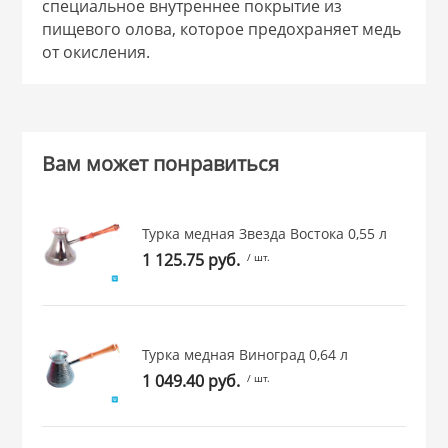
специальное внутреннее покрытие из
 и закаточные
пищевого олова, которое предохраняет медь
ЛЯ
от окисления.
РОВАНИЯ
Вам может понравиться
Турка медная Звезда Востока 0,55 л
1 125.75 руб.
/ шт.
Турка медная Виноград 0,64 л
1 049.40 руб.
/ шт.