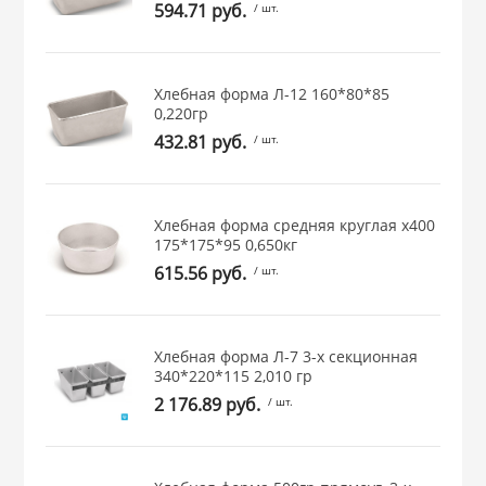
594.71 руб.
/ шт.
 и закаточные
ЛЯ
РОВАНИЯ
Хлебная форма Л-12 160*80*85
0,220гр
432.81 руб.
/ шт.
Хлебная форма средняя круглая х400
175*175*95 0,650кг
615.56 руб.
/ шт.
Хлебная форма Л-7 3-х секционная
340*220*115 2,010 гр
2 176.89 руб.
/ шт.