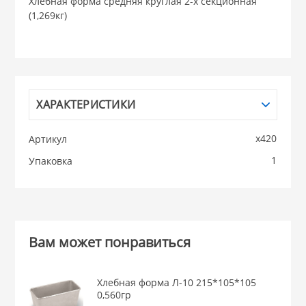
Хлебная форма средняя круглая 2-х секционная
(1,269кг)
НИКИС (Белару
КВАРЦ
 из ПЛАСТМАССЫ
ХАРАКТЕРИСТИКИ
КАТУНЬ
х420
Артикул
из СТЕКЛА
ЛЕСНИКОВО
1
Упаковка
 для ДОМА
 для КУХНИ
Вам может понравиться
 литье и посуда из
Хлебная форма Л-10 215*105*105
0,560гр