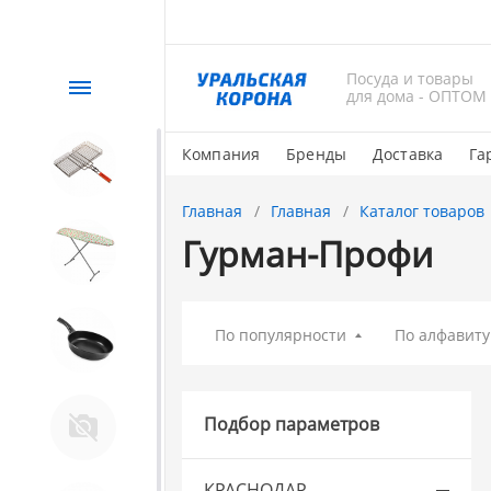
Посуда и товары
Каталог
для дома - ОПТОМ
Компания
Бренды
Доставка
Га
СЕЗОННЫЙ товар
Главная
Главная
Каталог товаров
Гурман-Профи
1. Завод Исток
2. Посуда с АНТИПРИГАРНЫМ
По популярности
По алфавиту
покрытием
Подбор параметров
Магнитогорская эмаль
КРАСНОДАР