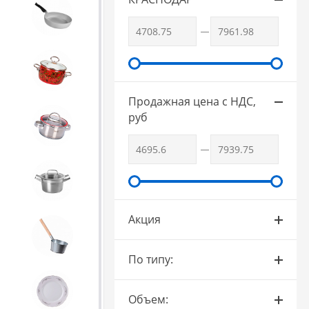
3. Посуда и хозтовары из
АЛЮМИНИЯ
4. ЭМАЛИРОВАННАЯ посуда и
хозтовары
Продажная цена с НДС,
руб
5. Посуда из НЕРЖАВЕЮЩЕЙ
стали
КАТУНЬ
Акция
6. Хозтовары из
ОЦИНКОВАННОЙ стали
По типу:
7. Посуда из ФАРФОРА и
Объем:
КЕРАМИКИ