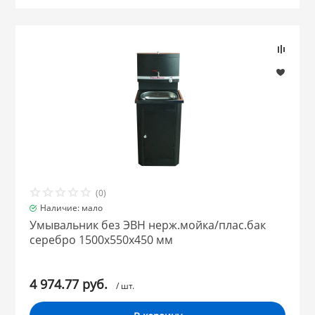
 и закаточные
ЛЯ
РОВАНИЯ
(0)
Наличие: мало
Умывальник без ЭВН нерж.мойка/плас.бак
серебро 1500х550х450 мм
4 974.77 руб.
/ шт.