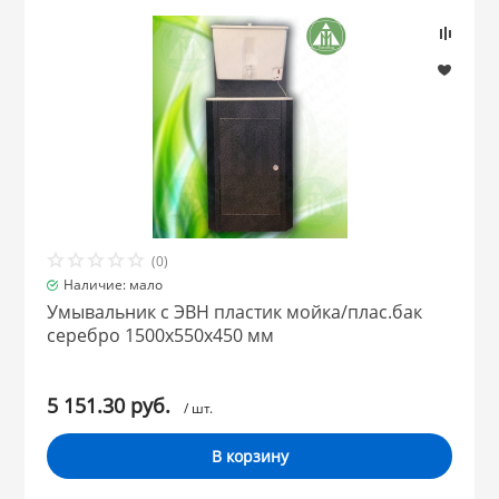
НИКИС (Белару
КВАРЦ
 из ПЛАСТМАССЫ
КАТУНЬ
из СТЕКЛА
ЛЕСНИКОВО
(0)
Наличие: мало
 для ДОМА
Умывальник с ЭВН пластик мойка/плас.бак
серебро 1500х550х450 мм
 для КУХНИ
5 151.30 руб.
/ шт.
 литье и посуда из
В корзину