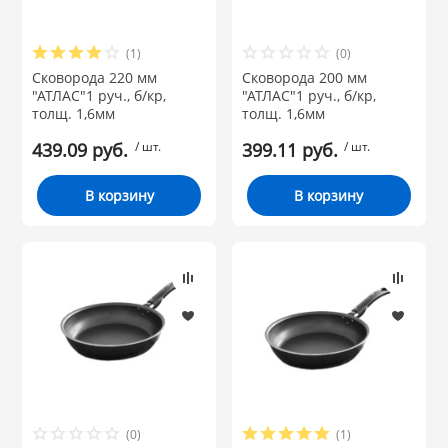
Материал:
НИКИС (Белару
(1)
(0)
Сковорода 220 мм
Бренд
Сковорода 200 мм
"АТЛАС"1 руч., б/кр,
"АТЛАС"1 руч., б/кр,
КВАРЦ
толщ. 1,6мм
толщ. 1,6мм
 из ПЛАСТМАССЫ
439.09 руб.
/ шт.
399.11 руб.
/ шт.
КАТУНЬ
В корзину
В корзину
из СТЕКЛА
ЛЕСНИКОВО
 для ДОМА
 для КУХНИ
 литье и посуда из
(0)
(1)