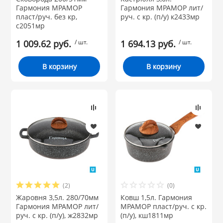
Гармония МРАМОР
Гармония МРАМОР лит/
пласт/руч. без кр,
руч. с кр. (п/у) к2433мр
с2051мр
1 009.62 руб.
/ шт.
1 694.13 руб.
/ шт.
В корзину
В корзину
(2)
(0)
Жаровня 3,5л. 280/70мм
Ковш 1,5л. Гармония
Гармония МРАМОР лит/
МРАМОР пласт/руч. с кр.
руч. с кр. (п/у), ж2832мр
(п/у), кш1811мр