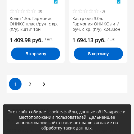
(0)
(0)
Ковш 1,5л. Гармония
Кастрюля 3,0л.
ОНИКС пласт/руч. с кр.
Гармония ОНИКС лит/
(п/у), кш1811он
руч. с кр. (п/у), к2433он
1 409.98 руб.
/ шт.
1 694.13 руб.
/ шт.
В корзину
В корзину
1
2
8 (922) 20-80-711
Этот сайт собирает cookie-файлы, данные об IP-адресе и
местоположении пользователей. Дальнейшее
г. Каменск-Уральский, Суворова, 47
использование сайта означает ваше согласие на
обработку таких данных.
2020 © «Уральская Корона : посуда и товары для дома -