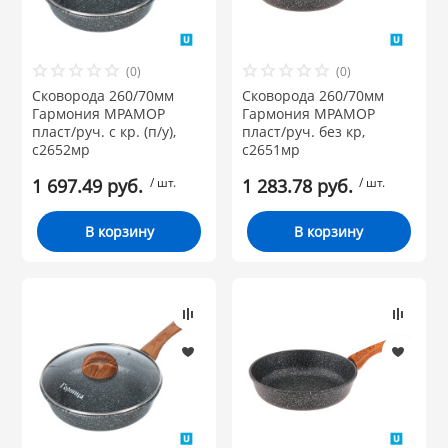
Товары по назначению
НИКИС (Белару
(0)
(0)
Материал:
Сковорода 260/70мм
Сковорода 260/70мм
КВАРЦ
Гармония МРАМОР
Гармония МРАМОР
пласт/руч. с кр. (п/у),
пласт/руч. без кр,
Бренд
 из ПЛАСТМАССЫ
с2652мр
с2651мр
КАТУНЬ
1 697.49 руб.
/ шт.
1 283.78 руб.
/ шт.
из СТЕКЛА
ЛЕСНИКОВО
В корзину
В корзину
 для ДОМА
 для КУХНИ
 литье и посуда из