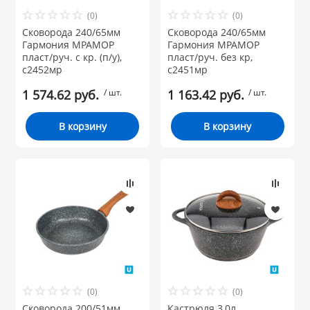
 и закаточные
(0)
(0)
ЛЯ
Сковорода 240/65мм
Сковорода 240/65мм
РОВАНИЯ
Гармония МРАМОР
Гармония МРАМОР
пласт/руч. с кр. (п/у),
пласт/руч. без кр,
с2452мр
с2451мр
1 574.62 руб.
/ шт.
1 163.42 руб.
/ шт.
В корзину
В корзину
(0)
(0)
Сковорода 200/51мм
Кастрюля 3,0л.