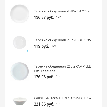
 и закаточные
ЛЯ
Тарелка обеденная ДИВАЛИ 27см
РОВАНИЯ
196.57 руб.
/ шт.
Тарелка обеденная 24 см LOUIS XV
119 руб.
/ шт.
Тарелка обеденная 25см PAMPILLE
WHITE Q4655
176.93 руб.
/ шт.
Салатник 18см ШЭЛЗ 975мл Q1904
221.86 руб.
/ шт.