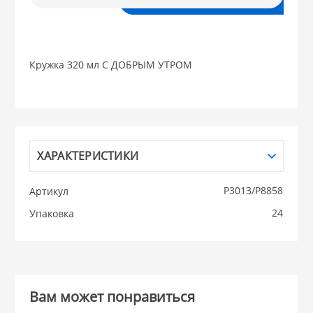
В корзину
НИКИС (Белару
Кружка 320 мл С ДОБРЫМ УТРОМ
КВАРЦ
 из ПЛАСТМАССЫ
КАТУНЬ
из СТЕКЛА
ХАРАКТЕРИСТИКИ
ЛЕСНИКОВО
 для ДОМА
P3013/Р8858
Артикул
24
Упаковка
 для КУХНИ
 литье и посуда из
Вам может понравиться