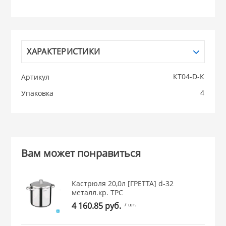
НИКИС (Белару
КВАРЦ
ХАРАКТЕРИСТИКИ
 из ПЛАСТМАССЫ
КТ04-D-К
Артикул
КАТУНЬ
4
Упаковка
из СТЕКЛА
ЛЕСНИКОВО
 для ДОМА
Вам может понравиться
 для КУХНИ
Кастрюля 20,0л [ГРЕТТА] d-32
металл.кр. ТРС
 литье и посуда из
4 160.85 руб.
/ шт.