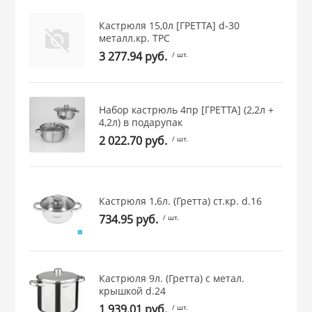
 и закаточные
Кастрюля 15,0л [ГРЕТТА] d-30
ЛЯ
металл.кр. ТРС
РОВАНИЯ
3 277.94 руб.
/ шт.
Набор кастрюль 4пр [ГРЕТТА] (2,2л +
4,2л) в подарупак
2 022.70 руб.
/ шт.
Кастрюля 1,6л. (Гретта) ст.кр. d.16
734.95 руб.
/ шт.
Кастрюля 9л. (Гретта) с метал.
крышкой d.24
1 939.01 руб.
/ шт.