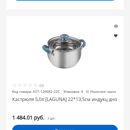
 и закаточные
ЛЯ
РОВАНИЯ
(0)
Код товара: AST-126682-22C Упаковка: 4
Наличие: мало
Кастрюля 5,0л [LAGUNA] 22*13,5см индукц дно
1 484.01 руб.
/ шт.