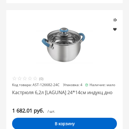
Объем:
НИКИС (Белару
Товары по назначению
КВАРЦ
Материал:
 из ПЛАСТМАССЫ
КАТУНЬ
Бренд
из СТЕКЛА
ЛЕСНИКОВО
 для ДОМА
(0)
Код товара: AST-126682-24C Упаковка: 4
Наличие: мало
Кастрюля 6,2л [LAGUNA] 24*14см индукц дно
 для КУХНИ
1 682.01 руб.
 литье и посуда из
/ шт.
В корзину