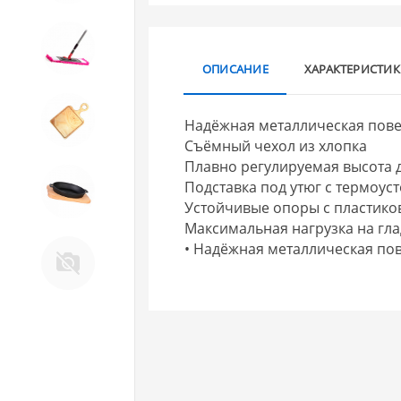
10. Товары для ДОМА
ОПИСАНИЕ
ХАРАКТЕРИСТИ
11. Товары для КУХНИ
Надёжная металлическая пове
Съёмный чехол из хлопка
Плавно регулируемая высота д
12. ПЕЧНОЕ литье и посуда из
Подставка под утюг с термоу
ЧУГУНА
Устойчивые опоры с пластик
Максимальная нагрузка на гла
13. Крышки и закаточные
• Надёжная металлическая пов
машинки ДЛЯ
КОНСЕРВИРОВАНИЯ