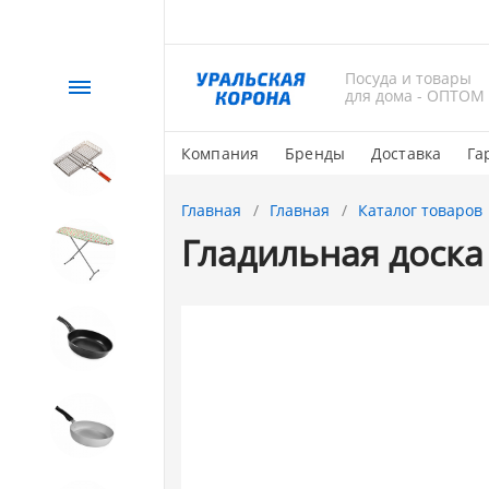
Посуда и товары
Каталог
для дома - ОПТОМ
Компания
Бренды
Доставка
Га
СЕЗОННЫЙ товар
Главная
Главная
Каталог товаров
Гладильная доска
1. Завод Исток
2. Посуда с АНТИПРИГАРНЫМ
покрытием
3. Посуда и хозтовары из
АЛЮМИНИЯ