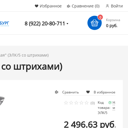
Избранное
Сравнение
(0)
Войти
0
Корзина
8 (922) 20-80-711
БУРГ
0 руб.
ая" (ЭЛК/5 со штрихами)
5 со штрихами)
Сравнить
В избранное
Код
Наличие
(0)
товара:
много
ЭЛК/5
2 496.63 руб.
/ шт