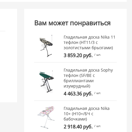
Вам может понравиться
Гладильная доска Nika 11
тефлон (НТ11/3 с
золотистыми брызгами)
3 859.20 руб.
/ шт.
Гладильная доска Sophy
тефлон (SF/BЕ c
бриллиантами
изумрудный)
4 463.36 руб.
/ шт.
Гладильная доска Nika
10+ (Н10+/БЧ с
бабочками)
2 918.40 руб.
/ шт.