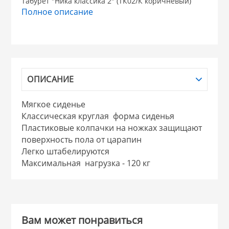
Табурет "Ника классика 2" (ТК02/К коричневый)
Полное описание
НИКИС (Белару
КВАРЦ
 из ПЛАСТМАССЫ
ОПИСАНИЕ
КАТУНЬ
Мягкое сиденье
из СТЕКЛА
ЛЕСНИКОВО
Классическая круглая форма сиденья
Пластиковые колпачки на ножках защищают
 для ДОМА
поверхность пола от царапин
Легко штабелируются
Максимальная нагрузка - 120 кг
 для КУХНИ
 литье и посуда из
Вам может понравиться