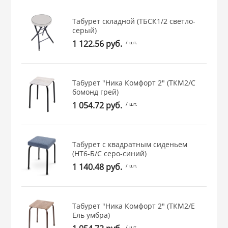
 и закаточные
Табурет складной (ТБСК1/2 светло-
ЛЯ
серый)
РОВАНИЯ
1 122.56 руб.
/ шт.
Табурет "Ника Комфорт 2" (ТКМ2/С
бомонд грей)
1 054.72 руб.
/ шт.
Табурет с квадратным сиденьем
(НТ6-Б/С серо-синий)
1 140.48 руб.
/ шт.
Табурет "Ника Комфорт 2" (ТКМ2/Е
Ель умбра)
/ шт.