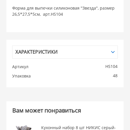
Форма для выпечки силиконовая "Звезда", размер
НИКИС (Белару
26,5*27,5*5см, арт.HS104
КВАРЦ
 из ПЛАСТМАССЫ
КАТУНЬ
ХАРАКТЕРИСТИКИ
из СТЕКЛА
ЛЕСНИКОВО
HS104
Артикул
48
Упаковка
 для ДОМА
 для КУХНИ
Вам может понравиться
 литье и посуда из
Кухонный набор 8 шт НИКИС серый-