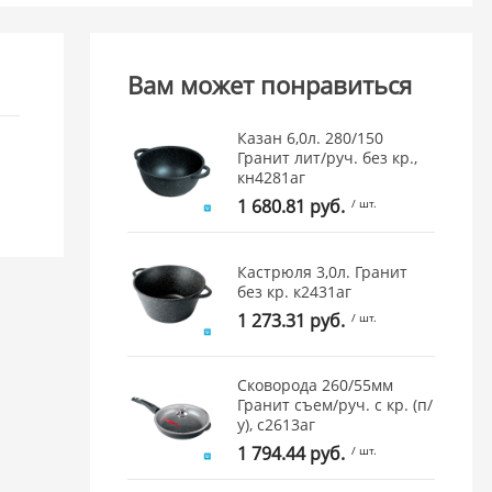
Вам может понравиться
Казан 6,0л. 280/150
Гранит лит/руч. без кр.,
кн4281аг
1 680.81 руб.
/ шт.
Кастрюля 3,0л. Гранит
без кр. к2431аг
1 273.31 руб.
/ шт.
Сковорода 260/55мм
Гранит съем/руч. с кр. (п/
у), с2613аг
1 794.44 руб.
/ шт.