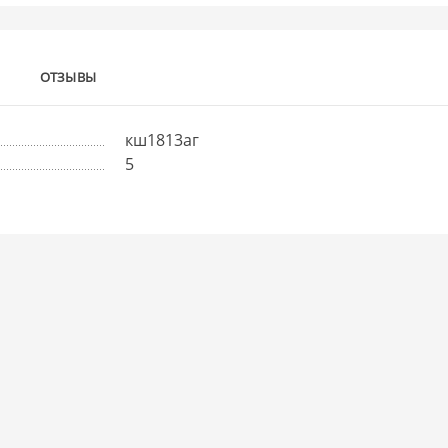
ОТЗЫВЫ
кш1813аг
5