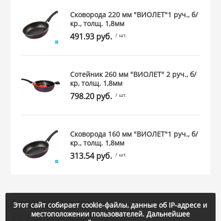
Сковорода 220 мм "ВИОЛЕТ"1 руч., б/
кр., толщ. 1,8мм
491.93 руб.
/ шт.
Сотейник 260 мм "ВИОЛЕТ" 2 руч., б/
кр, толщ. 1,8мм
798.20 руб.
/ шт.
Сковорода 160 мм "ВИОЛЕТ"1 руч., б/
кр., толщ. 1,8мм
313.54 руб.
/ шт.
8 (922) 20-80-711
Этот сайт собирает cookie-файлы, данные об IP-адресе и
местоположении пользователей. Дальнейшее
г. Каменск-Уральский, Суворова, 47