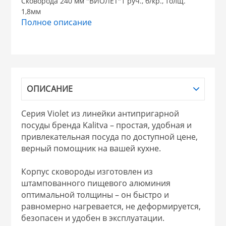
Сковорода 240 мм "ВИОЛЕТ"1 руч., б/кр., толщ.
1,8мм
НИКИС (Белару
Полное описание
КВАРЦ
 из ПЛАСТМАССЫ
КАТУНЬ
ОПИСАНИЕ
из СТЕКЛА
ЛЕСНИКОВО
Серия Violet из линейки антипригарной
посуды бренда Kalitva – простая, удобная и
 для ДОМА
привлекательная посуда по доступной цене,
верный помощник на вашей кухне.
 для КУХНИ
Корпус сковороды изготовлен из
штампованного пищевого алюминия
оптимальной толщины – он быстро и
 литье и посуда из
равномерно нагревается, не деформируется,
безопасен и удобен в эксплуатации.