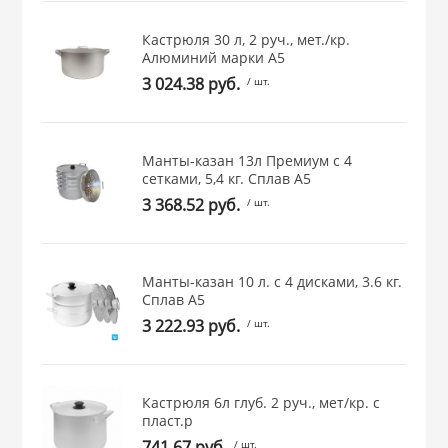
 и закаточные
Кастрюля 30 л, 2 руч., мет./кр.
ЛЯ
Алюминий марки А5
РОВАНИЯ
3 024.38 руб.
/ шт.
Манты-казан 13л Премиум с 4
сетками, 5,4 кг. Сплав А5
3 368.52 руб.
/ шт.
Манты-казан 10 л. с 4 дисками, 3.6 кг.
Сплав А5
3 222.93 руб.
/ шт.
Кастрюля 6л глуб. 2 руч., мет/кр. с
пласт.р
741.67 руб.
/ шт.