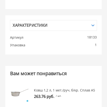
НИКИС (Белару
КВАРЦ
ХАРАКТЕРИСТИКИ
 из ПЛАСТМАССЫ
18133
Артикул
КАТУНЬ
1
Упаковка
из СТЕКЛА
ЛЕСНИКОВО
 для ДОМА
Вам может понравиться
 для КУХНИ
Ковш 1,2 л, 1 мет./руч, б/кр. Сплав А5
 литье и посуда из
263.76 руб.
/ шт.