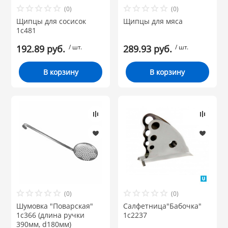
(0)
(0)
Щипцы для сосисок
Щипцы для мяса
1с481
192.89 руб.
/ шт.
289.93 руб.
/ шт.
В корзину
В корзину
(0)
(0)
Шумовка "Поварская"
Салфетница"Бабочка"
1с366 (длина ручки
1с2237
390мм, d180мм)