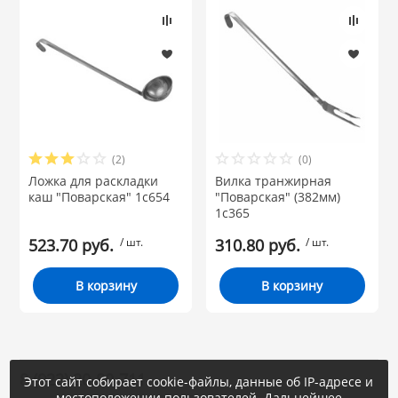
(2)
(0)
Ложка для раскладки
Вилка транжирная
каш "Поварская" 1с654
"Поварская" (382мм)
1с365
523.70 руб.
/ шт.
310.80 руб.
/ шт.
В корзину
В корзину
8 (922) 20-80-711
Этот сайт собирает cookie-файлы, данные об IP-адресе и
местоположении пользователей. Дальнейшее