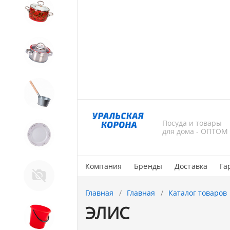
4. ЭМАЛИРОВАННАЯ посуда и
хозтовары
5. Посуда из НЕРЖАВЕЮЩЕЙ
стали
6. Хозтовары из
ОЦИНКОВАННОЙ стали
Посуда и товары
7. Посуда из ФАРФОРА и
для дома - ОПТОМ
КЕРАМИКИ
Компания
Бренды
Доставка
Га
Тендер Слава
Главная
Главная
Каталог товаров
ЭЛИС
8. Товары из ПЛАСТМАССЫ