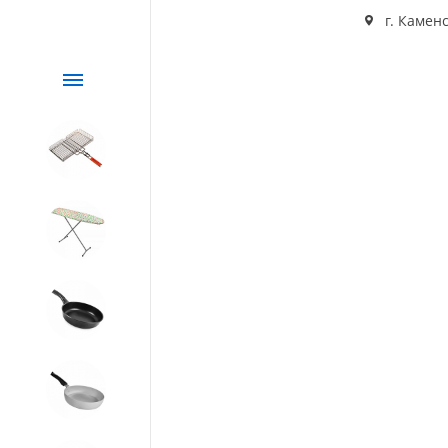
г. Каменс
Каталог
СЕЗОННЫЙ товар
1. Завод Исток
2. Посуда с АНТИПРИГАРНЫМ
покрытием
3. Посуда и хозтовары из
АЛЮМИНИЯ