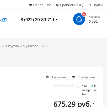
Избранное
Сравнение
(0)
Войти
0
Корзина
8 (922) 20-80-711
БУРГ
0 руб.
з 26л круглый оцинкованный
Сравнить
В избранное
Код
Наличие
(0)
товара:
мало
То26
675.29 руб.
/ шт.