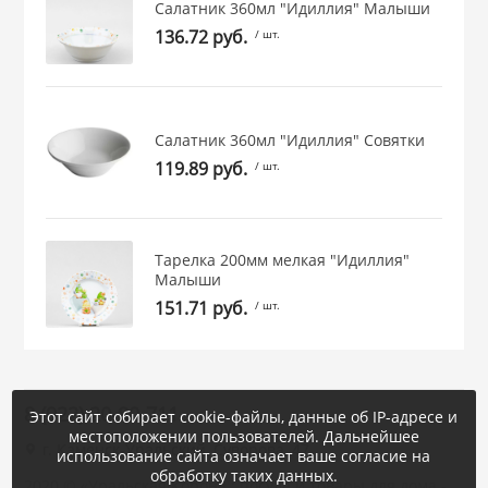
Салатник 360мл "Идиллия" Малыши
136.72 руб.
/ шт.
Салатник 360мл "Идиллия" Совятки
119.89 руб.
/ шт.
Тарелка 200мм мелкая "Идиллия"
Малыши
151.71 руб.
/ шт.
8 (922) 20-80-711
Этот сайт собирает cookie-файлы, данные об IP-адресе и
местоположении пользователей. Дальнейшее
г. Каменск-Уральский, Суворова, 47
использование сайта означает ваше согласие на
обработку таких данных.
2020 © «Уральская Корона : посуда и товары для дома -