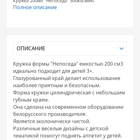
Кружка 200мл "Непоседа" Зоокосмикс
Полное описание
НИКИС (Белару
КВАРЦ
 из ПЛАСТМАССЫ
ОПИСАНИЕ
КАТУНЬ
Кружка формы "Непоседа" емкостью 200 см3
из СТЕКЛА
ЛЕСНИКОВО
идеально подходит для детей 3+.
Глазурованный край делает использование
 для ДОМА
наиболее приятным и безопасным.
Форма кружки цилиндрическая с небольшим
губным краем.
 для КУХНИ
Она сделана на современном оборудовании
белорусского производителя.
Является эколонически чистой.
 литье и посуда из
Различные веселые дизайны с детской
тематикой помогут поднять аппетит у детей.