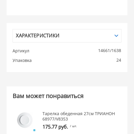
НИКИС (Белару
КВАРЦ
ХАРАКТЕРИСТИКИ
 из ПЛАСТМАССЫ
КАТУНЬ
14661/1638
Артикул
24
Упаковка
из СТЕКЛА
ЛЕСНИКОВО
 для ДОМА
Вам может понравиться
 для КУХНИ
Тарелка обеденная 27см ТРИАНОН
 литье и посуда из
68977/V8353
175.77 руб.
/ шт.