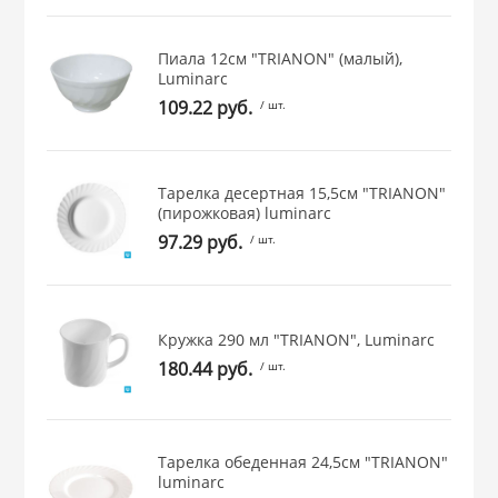
 и закаточные
ЛЯ
Пиала 12см "TRIANON" (малый),
РОВАНИЯ
Luminarc
109.22 руб.
/ шт.
Тарелка десертная 15,5см "TRIANON"
(пирожковая) luminarc
97.29 руб.
/ шт.
Кружка 290 мл "TRIANON", Luminarc
180.44 руб.
/ шт.
Тарелка обеденная 24,5см "TRIANON"
luminarc